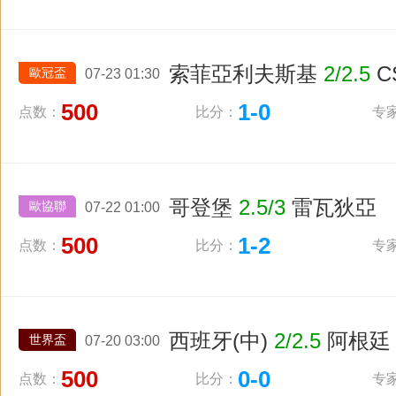
索菲亞利夫斯基
2/2.5
C
歐冠盃
07-23 01:30
500
1-0
点数：
比分：
专
哥登堡
2.5/3
雷瓦狄亞
歐協聯
07-22 01:00
500
1-2
点数：
比分：
专
西班牙(中)
2/2.5
阿根廷
世界盃
07-20 03:00
500
0-0
点数：
比分：
专