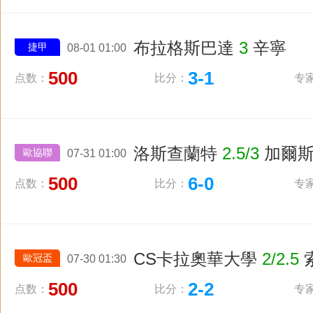
布拉格斯巴達
3
辛寧
捷甲
08-01 01:00
500
3-1
点数：
比分：
专
洛斯查蘭特
2.5/3
加爾
歐協聯
07-31 01:00
500
6-0
点数：
比分：
专
CS卡拉奧華大學
2/2.5
歐冠盃
07-30 01:30
500
2-2
点数：
比分：
专