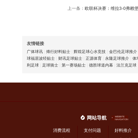
上一条：
欧联杯决赛：维拉3-0弗赖
友情链接
广体球讯
|
烽行好料贴士
|
辉煌足球心水竞技
|
金巴伦足球推介
球福居波经贴士
|
财讯足球贴士
|
正源体育
|
永隆足球推介
|
体
利足球
|
足球骑士
|
第一赛场贴士
|
德胜球道内幕
|
法兰克足球
网站导航
消费流程
支付问题
好料推介