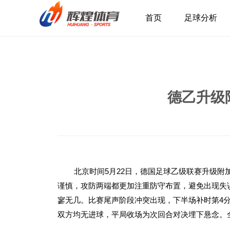
首页
足球分析
德乙升级
北京时间5月22日，德国足球乙级联赛升级
谨慎，攻防两端都更加注重防守布置，避免出现失
寥无几。比赛尾声阶段冲突出现，下半场补时第4
双方均无进球，平局收场为次回合对决埋下悬念。全