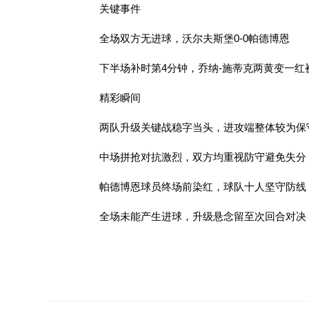
关键事件
全场双方无进球，沃尔夫斯堡0-0帕德博恩
下半场补时第4分钟，乔纳-施蒂克两黄变一红
精彩瞬间
两队升级关键战稳字当头，进攻端整体较为保
中场拼抢对抗激烈，双方均重视防守避免失分
帕德博恩球员终场前染红，球队十人坚守防线
全场未能产生进球，升级悬念留至次回合对决