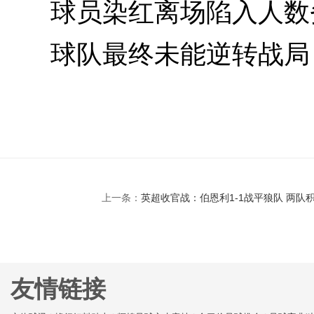
球员染红离场陷入人数
球队最终未能逆转战局
上一条：
英超收官战：伯恩利1-1战平狼队 两队
友情链接