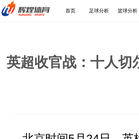
首页
足球分析
篮球分析
英超收官战：十人切尔
北京时间5月24日，