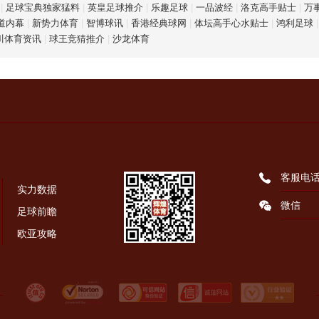
|
足球宝典独家猛料
|
英皇足球推介
|
乐趣足球
|
一品波经
|
洛克高手贴士
|
万
道内幕
|
新势力体育
|
智博球讯
|
香港经典球网
|
体坛高手心水贴士
|
鸿利足球
|
川体育资讯
|
球王竞猜推介
|
沙龙体育
客服电
实力数据
微信
足球前瞻
欧亚攻略