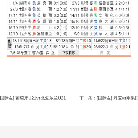
[国际友] 葡萄牙U21vs北爱尔兰U21
下一条：
[国际友] 丹麦vs刚