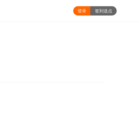
登录
签到送点