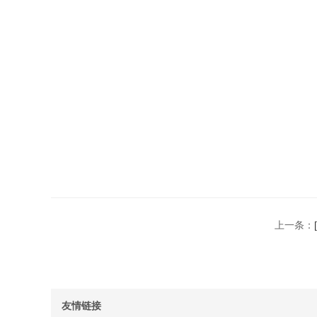
上一条：
友情链接