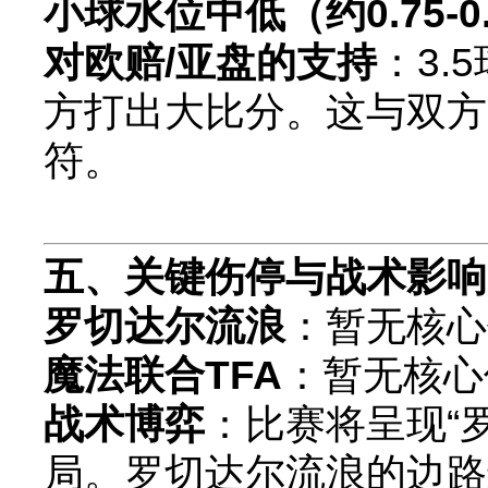
小球水位中低（约0.75-0
对欧赔/亚盘的支持
：3
方打出大比分。这与双方
符。
五、关键伤停与战术影响
罗切达尔流浪
：暂无核心
魔法联合TFA
：暂无核心
战术博弈
：比赛将呈现“
局。罗切达尔流浪的边路