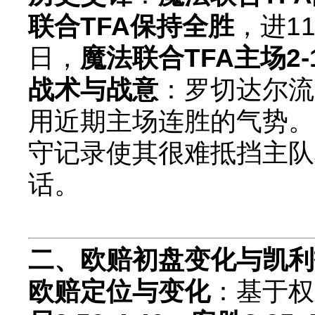
联合TFA保持全胜
，进1
日，
魔法联合TFA主场2
战术与战意
：罗切达尔流
用近期主场连胜的气势。
守记录使其很难抵挡主队
话。
二、欧赔初盘变化与凯利
欧赔定位与变化
：基于权