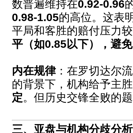
数普遍维持在
0.92-0.96
0.98-1.05
的高位。这表
平局和客胜的赔付压力较
平（如0.85以下），避
内在规律
：在罗切达尔流
的背景下，机构给予主胜1.
定
。但历史交锋全败的题
三、亚盘与机构分歧分析