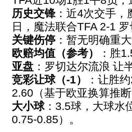
TFA近10场1胜1平8负
历史交锋
：近4次交手，魔
日，魔法联合TFA 2-1
关键伤停
：暂无明确重大
欧赔均值（参考）
：胜1.5
亚盘
：罗切达尔流浪 让半球
竞彩让球（-1）
：让胜约2.2
2.60（基于欧亚换算推
大小球
：3.5球，大球水
0.75-0.85）。