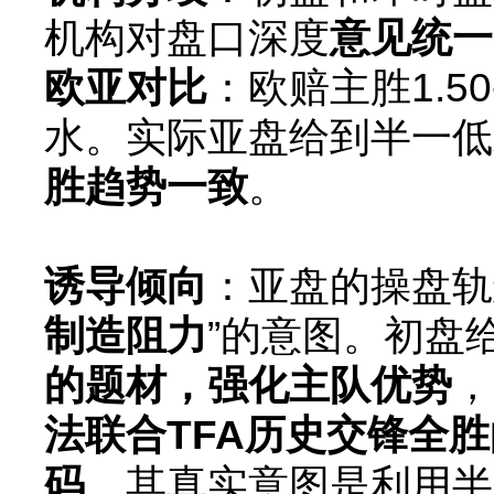
机构对盘口深度
意见统一
欧亚对比
：欧赔主胜1.5
水。实际亚盘给到半一低
胜趋势一致
。
诱导倾向
：亚盘的操盘轨
制造阻力
”的意图。初盘
的题材，强化主队优势
，
法联合TFA历史交锋全
码
。其真实意图是利用半