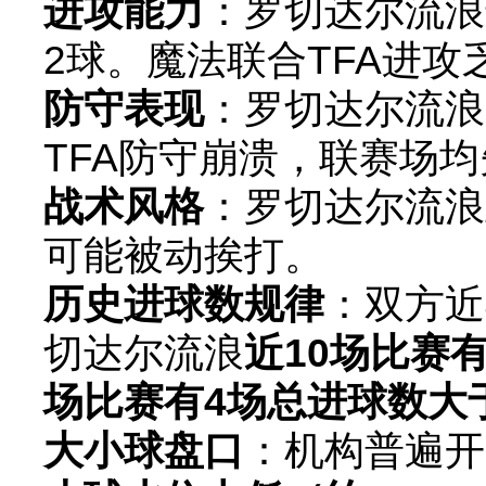
进攻能力
：罗切达尔流浪
2球。魔法联合TFA进攻
防守表现
：罗切达尔流浪
TFA防守崩溃，联赛场均
战术风格
：罗切达尔流浪
可能被动挨打。
历史进球数规律
：双方近
切达尔流浪
近10场比赛有
场比赛有4场总进球数大于
大小球盘口
：机构普遍开