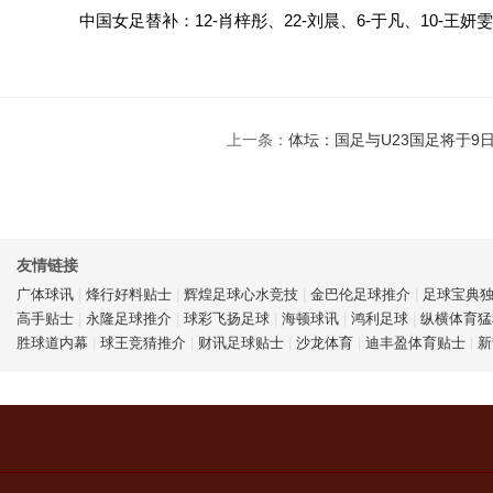
中国女足替补：12-肖梓彤、22-刘晨、6-于凡、10-王妍雯、
上一条：
体坛：国足与U23国足将于9
友情链接
广体球讯
|
烽行好料贴士
|
辉煌足球心水竞技
|
金巴伦足球推介
|
足球宝典
高手贴士
|
永隆足球推介
|
球彩飞扬足球
|
海顿球讯
|
鸿利足球
|
纵横体育猛
胜球道内幕
|
球王竞猜推介
|
财讯足球贴士
|
沙龙体育
|
迪丰盈体育贴士
|
新