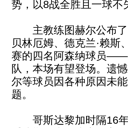
势，以8战全胜且一球不
主教练图赫尔公布了一
贝林厄姆、德克兰·赖斯
赛的四名阿森纳球员——
队，本场有望登场。遗憾
尔等球员因各种原因未能
题。
哥斯达黎加时隔16年