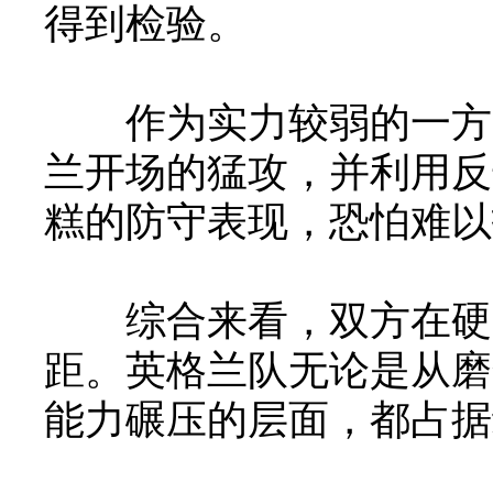
得到检验。
作为实力较弱的一方，
兰开场的猛攻，并利用反
糕的防守表现，恐怕难以
综合来看，双方在硬实
距。英格兰队无论是从磨
能力碾压的层面，都占据