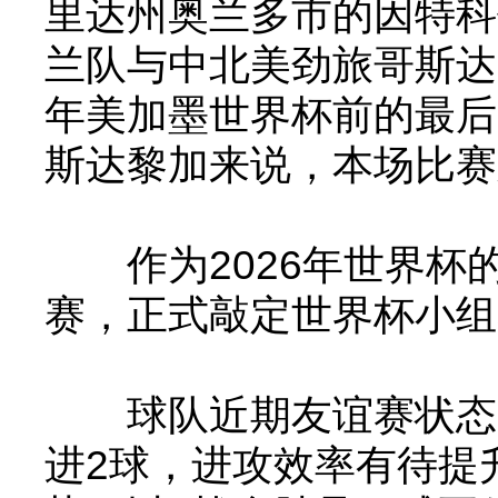
里达州奥兰多市的因特科
兰队与中北美劲旅哥斯达
年美加墨世界杯前的最后
斯达黎加来说，本场比赛
作为2026年世界杯
赛，正式敲定世界杯小组
球队近期友谊赛状态一
进2球，进攻效率有待提