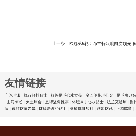
上一条：
欧冠第6轮：布兰特双响两度领先 多
友情链接
广体球讯
|
烽行好料贴士
|
辉煌足球心水竞技
|
金巴伦足球推介
|
足球宝典
|
山海球经
|
天王球会
|
皇牌猛料推荐
|
体坛高手心水贴士
|
法兰克足球
|
财
坛
|
德胜球道内幕
|
球福居波经贴士
|
纵横体育猛料
|
联盟球讯
|
正源体育
|