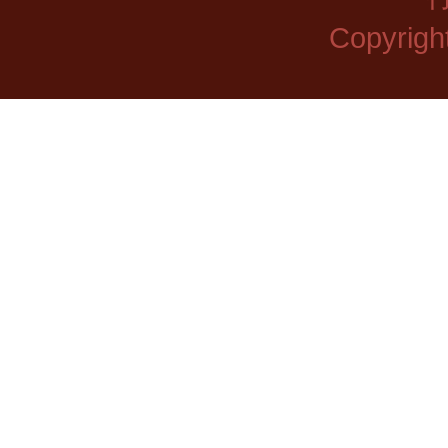
Copyrigh