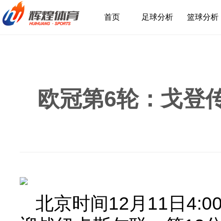
首页
足球分析
篮球分析
欧冠第6轮：戈登传
北京时间12月11日4: