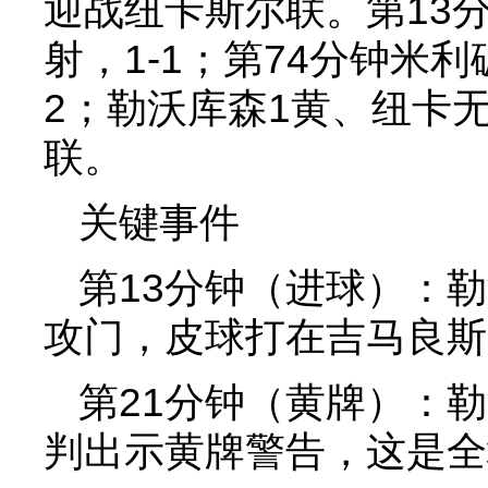
迎战纽卡斯尔联。第13分
射，1-1；第74分钟米利
2；勒沃库森1黄、纽卡
联。
关键事件
第13分钟（进球）：
攻门，皮球打在吉马良斯
第21分钟（黄牌）：
判出示黄牌警告，这是全