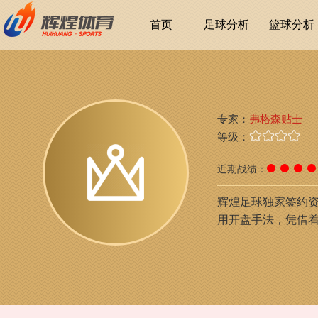
首页
足球分析
篮球分析
专家：
弗格森贴士
等级：
近期战绩：
辉煌足球独家签约
用开盘手法，凭借