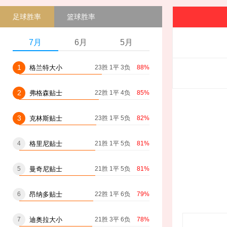
足球胜率
篮球胜率
7月
6月
5月
1
格兰特大小
23
胜
1
平
3
负
88%
2
弗格森贴士
22
胜
1
平
4
负
85%
3
克林斯贴士
23
胜
1
平
5
负
82%
4
格里尼贴士
21
胜
1
平
5
负
81%
5
曼奇尼贴士
21
胜
1
平
5
负
81%
6
昂纳多贴士
22
胜
1
平
6
负
79%
7
迪奥拉大小
21
胜
3
平
6
负
78%