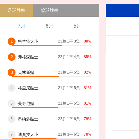
足球胜率
篮球胜率
7月
6月
5月
1
格兰特大小
23
胜
1
平
3
负
88%
2
弗格森贴士
22
胜
1
平
4
负
85%
3
克林斯贴士
23
胜
1
平
5
负
82%
4
格里尼贴士
21
胜
1
平
5
负
81%
5
曼奇尼贴士
21
胜
1
平
5
负
81%
6
昂纳多贴士
22
胜
1
平
6
负
79%
7
迪奥拉大小
21
胜
3
平
6
负
78%