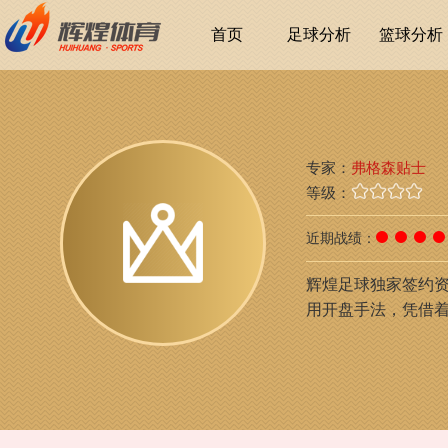
首页
足球分析
篮球分析
专家：
弗格森贴士
等级：
近期战绩：
辉煌足球独家签约
用开盘手法，凭借