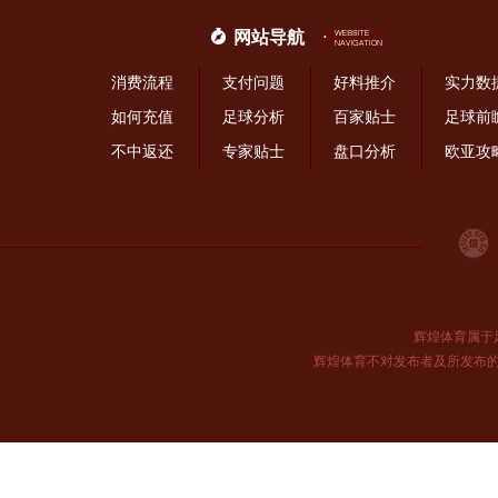
网站导航
消费流程
支付问题
好料推介
实力数
如何充值
足球分析
百家贴士
足球前
不中返还
专家贴士
盘口分析
欧亚攻
辉煌体育属于
辉煌体育不对发布者及所发布