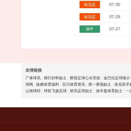
07-30
歐冠盃
07-29
歐冠盃
07-27
羅甲
友情链接
广体球讯
|
烽行好料贴士
|
辉煌足球心水竞技
|
金巴伦足球推介
球网
|
纵横体育猛料
|
百川体育资讯
|
第一赛场贴士
|
洛克高手
山海球经
|
球彩飞扬足球
|
财讯足球贴士
|
迪丰盈体育贴士
|
一