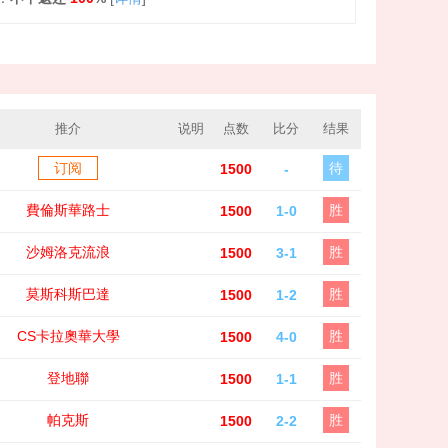
推介
说明
点数
比分
结果
订阅
待
1500
-
費倫斯華路士
胜
1500
1-0
沙姆洛克流浪
胜
1500
3-1
莫斯科斯巴達
胜
1500
1-2
CS卡拉奧華大學
胜
1500
4-0
登地聯
胜
1500
1-1
帕克斯
胜
1500
2-2