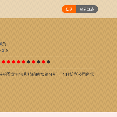
登录
签到送点
0
负
平
2
负
特的看盘方法和精确的盘路分析，了解博彩公司的常