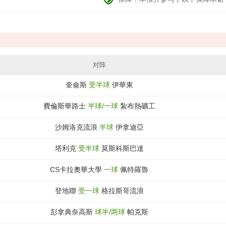
对阵
奎侖斯
受半球
伊華東
費倫斯華路士
半球/一球
紮布熱礦工
沙姆洛克流浪
半球
伊拿迪亞
塔利克
受半球
莫斯科斯巴達
CS卡拉奧華大學
一球
佩特羅魯
登地聯
受一球
格拉斯哥流浪
彭拿典奈高斯
球半/两球
帕克斯