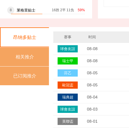
8
莱格里贴士
16
胜
2
平
11
负
59%
7月
6月
5月
昂纳多贴士
赛事
时间
1
拉塞尔
0
胜
0
平
0
负
0%
08-08
球會友誼
相关推介
2
威尔肯斯
0
胜
0
平
0
负
0%
08-08
瑞士甲
08-05
芬乙
3
伯德
0
胜
0
平
0
负
0%
已订阅推介
08-05
歐冠盃
4
麦克海尔
0
胜
0
平
0
负
0%
08-04
瑞典超
08-03
球會友誼
08-01
英聯盃