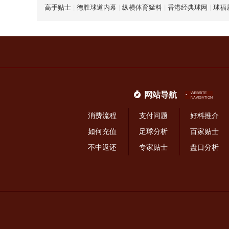
高手贴士
|
德胜球道内幕
|
纵横体育猛料
|
香港经典球网
|
球福
网站导航
消费流程
支付问题
好料推介
如何充值
足球分析
百家贴士
不中返还
专家贴士
盘口分析