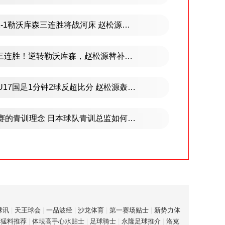
U17国足2-1勒沃库森三连胜将战河床 赵松源替补传射
U17国足三连胜！逆转勒沃库森，赵松源替补传射，半决赛对阵河床
现场实拍U17国足1分钟2球反超比分 赵松源轰世界波
孙继海避赛的青训理念 日本球队青训总监如何评价
球讯
|
天王球会
|
一品波经
|
沙龙体育
|
第一赛场贴士
|
新势力体
牌猛料推荐
|
体坛高手心水贴士
|
足球骑士
|
永隆足球推介
|
洛克