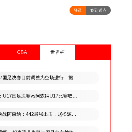
登录
签到送点
CBA
世界杯
官方：U17国足决赛目前调整为空场进行；据悉仍有取消的可能
多位记者：U17国足决赛vs阿森纳U17比赛取消，两队并列冠军
U17国足决战阿森纳：442最强出击，赵松源回撤中场领衔，金冠成冲锋