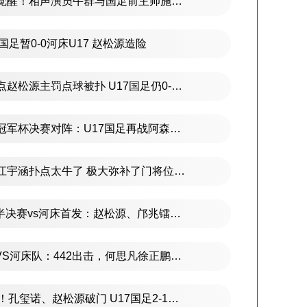
春晚记忆觉醒！相声演员牛群与国足前主帅施拉普纳重逢
7国足暂0-0河床U17 赵松源造险
金冠成造点赵松源主罚点球被扑 U17国足仍0-0河床U17
明日之星冠军杯决赛对阵：U17国足再战阿森纳U17
马德兴：江宇涵扑点太牛了 极大弥补了门将位置上的不足
U17国足半决赛vs河床首发：赵松源、邝兆镭、潘朝伟出战
U17国足VS河床队：442出击，何思凡徐正鹏领衔，赵松源邝兆镭冲锋
1分钟2球！孔玺诺、赵松源破门 U17国足2-1反超勒沃库森